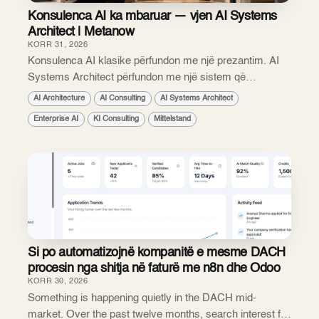
Konsulenca AI ka mbaruar — vjen AI Systems
Architect | Metanow
KORR 31, 2026
Konsulenca AI klasike përfundon me një prezantim. AI
Systems Architect përfundon me një sistem që
funksionon. Çdo kompani e mesme dhe e madhe në
AI Architecture
AI Consulting
AI Systems Architect
Evropë ka parë tashmë të paktën një prezantim për
Enterprise AI
KI Consulting
Mittelstand
"kons...
Si po automatizojnë kompanitë e mesme DACH
procesin nga shitja në faturë me n8n dhe Odoo
KORR 30, 2026
Something is happening quietly in the DACH mid-
market. Over the past twelve months, search interest for