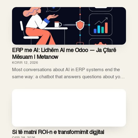
veçanta dhe një ngjitje e ngadaltë në renditje që mund të
përkthehet ose jo në rezultate të ma...
ERP me AI: Lidhëm AI me Odoo — Ja Çfarë
Mësuam | Metanow
KORR 12, 2026
Most conversations about AI in ERP systems end the
same way: a chatbot that answers questions about your
data. Useful, but not transformative. Over the past
several months at Met...
Si të matni ROI-n e transformimit digjital