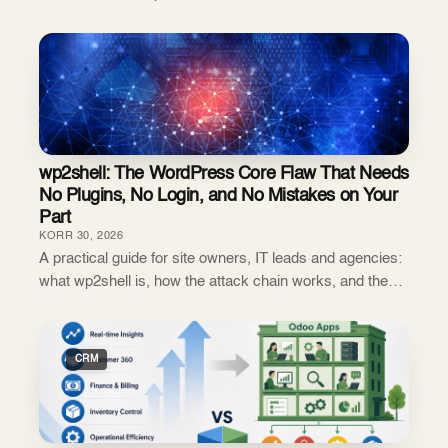
"n8n automatisierung" in Germany has grown from
around 20 monthly searches to more than 110. Tha...
wp2shell: The WordPress Core Flaw That Needs
No Plugins, No Login, and No Mistakes on Your
Part
KORR 30, 2026
A practical guide for site owners, IT leads and agencies:
what wp2shell is, how the attack chain works, and the
exact sequence to close it and verify you were not
already hit. Most WordPress security ...
CRM