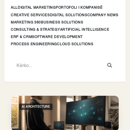
ALL
DIGITAL MARKETING
PORTOFOLI I KOMPANISË
CREATIVE SERVICES
DIGITAL SOLUTIONS
COMPANY NEWS
MARKETING 360
BUSINESS SOLUTIONS
CONSULTING & STRATEGY
ARTIFICIAL INTELLIGENCE
ERP & CRM
SOFTWARE DEVELOPMENT
PROCESS ENGINEERING
CLOUD SOLUTIONS
AI ARCHITECTURE