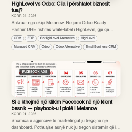
HighLevel vs Odoo: Cila i përshtatet biznesit
tuaj?
KORR 24, 2026
Shkruar nga ekipi Metanow. Ne jemi Odoo Ready
Partner DHE rishitës white-label i HighLevel, gjë që
është e pazakontë. Kjo do të thotë që mund t'i
CRM
ERP
GoHighLevel Alternative
HighLevel
krahasojmë këto dy platforma pa një interes të fshehur...
Managed CRM
Odoo
Odoo Alternative
Small Business CRM
FACEBOOK ADS
Si e kthejmë një klikim Facebook në një klient
besnik — playbook-u i plotë i Metanow
KORR 21, 2026
Shumica e agjencive të marketingut ju tregojnë një
dashboard. Pothuajse asnjë nuk ju tregon sistemin që i