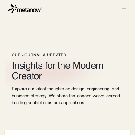
/* METANOW_ODOO_PAGE_CSS_START */
/*
METANOW_ODOO_PAGE_CSS_END */
Skip to Content
OUR JOURNAL & UPDATES
Insights for the
Modern
Creator
Explore our latest thoughts on design, engineering, and
business strategy. We share the lessons we've learned
building scalable custom applications.