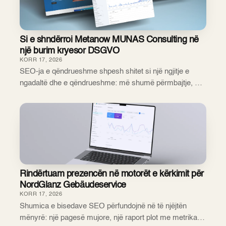
Si e shndërroi Metanow MUNAS Consulting në
një burim kryesor DSGVO
KORR 17, 2026
SEO-ja e qëndrueshme shpesh shitet si një ngjitje e
ngadaltë dhe e qëndrueshme: më shumë përmbajtje, më
shumë backlink-e, fitime margjinale të raportuara muaj
pas muaji. Realiteti i asaj që mund të pr...
Rindërtuam prezencën në motorët e kërkimit për
NordGlanz Gebäudeservice
KORR 17, 2026
Shumica e bisedave SEO përfundojnë në të njëjtën
mënyrë: një pagesë mujore, një raport plot me metrika të