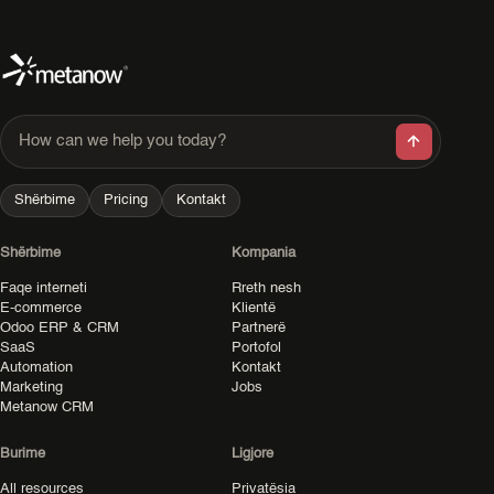
How can we help you today?
Shërbime
Pricing
Kontakt
Shërbime
Kompania
Faqe interneti
Rreth nesh
E-commerce
Klientë
Odoo ERP & CRM
Partnerë
SaaS
Portofol
Automation
Kontakt
Marketing
Jobs
Metanow CRM
Burime
Ligjore
All resources
Privatësia