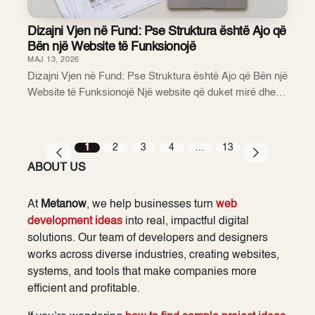
Dizajni Vjen në Fund: Pse Struktura është Ajo që
Bën një Website të Funksionojë
MAJ 13, 2026
Dizajni Vjen në Fund: Pse Struktura është Ajo që Bën një
Website të Funksionojë Një website që duket mirë dhe
një website që funksionon janë dy gjëra shumë të
ndryshme. Shumica e bizneseve e gjykojnë ...
1
2
3
4
…
13
ABOUT US
At
Metanow
, we help businesses turn
web
development ideas
into real, impactful digital
solutions. Our team of developers and designers
works across diverse industries, creating websites,
systems, and tools that make companies more
efficient and profitable.