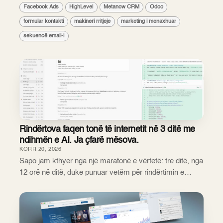
prodhoi ato numra. Ky është problemi. Kur një
Facebook Ads
HighLevel
Metanow CRM
Odoo
sipërmarrës i vogël pyet "çfarë do të bëni reali...
formular kontakti
makineri rritjeje
marketing i menaxhuar
sekuencë email-i
Rindërtova faqen tonë të internetit në 3 ditë me
ndihmën e AI. Ja çfarë mësova.
KORR 20, 2026
Sapo jam kthyer nga një maratonë e vërtetë: tre ditë, nga
12 orë në ditë, duke punuar vetëm për rindërtimin e
faqes sonë të internetit. Qëllimi nuk ishte thjesht të
publikonim një faqe të re. Doja t'i...