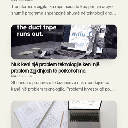
QER 28, 2026
Transformimi digjital ka reputacion të keq për një arsye:
shumë programe shpenzojnë shumë në teknologji dhe
nuk mund të tregojnë çfarë ndryshoi. Dështimet
zakonisht kanë një shkak të përbashkët — tran...
Nuk keni një problem teknologjie,keni një
problem zgjidhjesh të përkohshme.
MAJ 13, 2026
Shumica e pronarëve të bizneseve nuk mendojnë se
kanë një problem teknologjik. Problemi kryesor që po
shteron efikasitetin dhe të ardhurat zakonisht është
diçka tjetër krejtësisht. Shpesh duket shumë ...