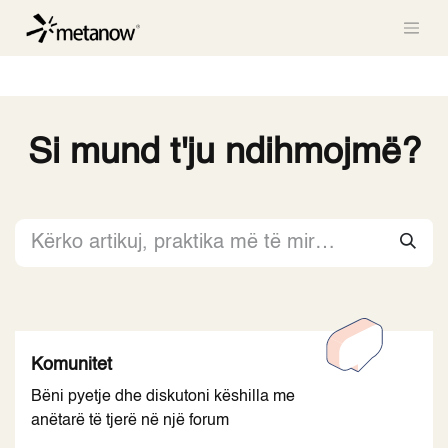
/* METANOW_ODOO_PAGE_CSS_START */
/*
METANOW_ODOO_PAGE_CSS_END */
Skip to Content
Si mund t'ju ndihmojmë?
Komunitet
Bëni pyetje dhe diskutoni këshilla me
anëtarë të tjerë në një forum