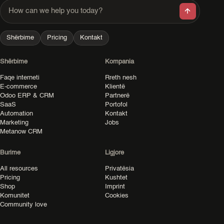
How can we help you today?
Shërbime
Pricing
Kontakt
Shërbime
Kompania
Faqe interneti
Rreth nesh
E-commerce
Klientë
Odoo ERP & CRM
Partnerë
SaaS
Portofol
Automation
Kontakt
Marketing
Jobs
Metanow CRM
Burime
Ligjore
All resources
Privatësia
Pricing
Kushtet
Shop
Imprint
Komunitet
Cookies
Community love